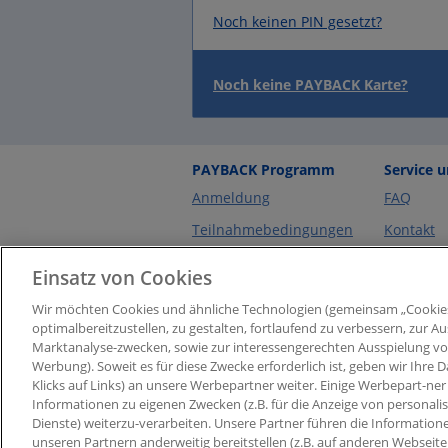
Noch keinen PIN gesetzt?
Noch keine PAYBACK Karte?
PAYBACK Programm
Service 
Anmeldung
FAQ
Teilnahmebedingungen
Kontakt
TÜV & Datenschutz
PIN verg
Einsatz von Cookies
Cookie-Einstellungen
PIN verg
Wir möchten Cookies und ähnliche Technologien (gemeinsam „Cookie
°Punkte einlösen
optimalbereitzustellen, zu gestalten, fortlaufend zu verbessern, zur
Marktanalyse-zwecken, sowie zur interessengerechten Ausspielung von I
Prämie bestellen
Werbung). Soweit es für diese Zwecke erforderlich ist, geben wir Ihre D
Klicks auf Links) an unsere Werbepartner weiter. Einige Werbepart-ner 
Informationen zu eigenen Zwecken (z.B. für die Anzeige von personali
Dienste) weiterzu-verarbeiten. Unsere Partner führen die Information
unseren Partnern anderweitig bereitstellen (z.B. auf anderen Webseit