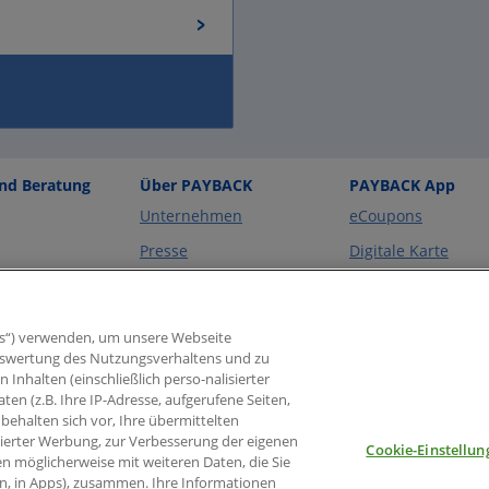
und Beratung
Über PAYBACK
PAYBACK App
Unternehmen
eCoupons
Presse
Digitale Karte
eben
Impressum
Widerruf Nutzungs
PAYBACK App
essen
Barrierefreiheit
s“) verwenden, um unsere Webseite
Widerruf
Teilnahmevertrag
 Auswertung des Nutzungsverhaltens und zu
PAYBACK Program
nhalten (einschließlich perso-nalisierter
aten (z.B. Ihre IP-Adresse, aufgerufene Seiten,
behalten sich vor, Ihre übermittelten
sierter Werbung, zur Verbesserung der eigenen
Cookie-Einstellun
en möglicherweise mit weiteren Daten, die Sie
en, in Apps), zusammen. Ihre Informationen