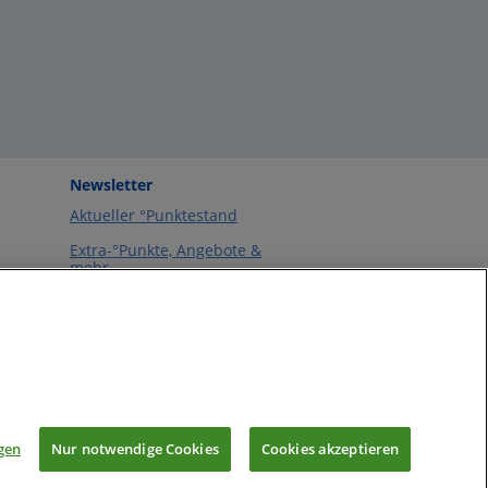
Newsletter
Aktueller °Punktestand
Extra-°Punkte, Angebote &
mehr
vetrag
m
gen
Nur notwendige Cookies
Cookies akzeptieren